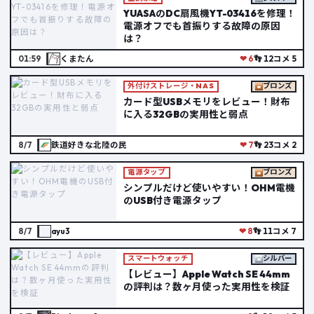
YUASAのDC扇風機YT-03416を修理！
電源オフでも首振りする故障の原因
は？
01:59
くまたん
❤ 6
👣 12
コメ 5
外付けストレージ・NAS
ブロンズ
カード型USBメモリをレビュー！財布
に入る32GBの実用性と弱点
8/7
鉄道好きな北陸の民
❤ 7
👣 23
コメ 2
電源タップ
ブロンズ
シンプルだけど使いやすい！OHM電機
のUSB付き電源タップ
8/7
ayu3
❤ 8
👣 11
コメ 7
スマートウォッチ
シルバー
【レビュー】Apple Watch SE 44mm
の評判は？数ヶ月使った実用性を検証