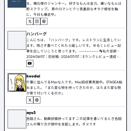
る、俺仕様のジャンキー。 好きなもんは全力、嫌いなもんは
即スクラップ。 男のロマンとクソ真面目なオタク根性を胸
に、今日も爆走中。
ハンバーグ
こんにちは、「ハンバーグ」です。レストランに生息してい
ます。残さず食べてくれたら嬉しいです。 ゆるくレビュー記
事を出していこうと思ってます。 ----------- 👣私の足跡 ･
2026/06/07：初投稿 ･2026/07/07：Eランクレビュー達成 ･
2026/08/07：初投稿から2か月！ ----------- YouTubeは特に
面白いものは挙げてません 一応佐賀に住んでいます。なんも
ないところですが、それなりにのびのびと暮らせています。
koudai
千葉に住んでるMacな人です。Mac回収業実施中。STAGEA始
めました。「また変な物を持ってきたのか、はたまた変な物
が寄り付いてくるのか」
ayu3
吉田さん、動画投稿待ってます この記事を書いてるとき吉田
さんの喋り方が頭中を支配します。ダメです