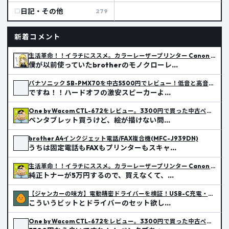
日記・その他
279
新着コメント
生活革命！！イラチにススメ。カラーレーザープリンター Canon LBP 622C
僕が以前使っていたbrotherのモノクローレ…
パナソニック SB-PMX70を中古5500円でレビュー！低音と高音の実力
ですね！！ハードオフの激安スピーカーよ…
One by Wacom CTL-672をレビュー。3300円で買った中古ペンタブの使い心地
ペンタブレット買うけど、絵が描けない問…
brother A4インクジェット電話/FAX複合機(MFC-J939DN)
うちは固定電話もFAXもプリンターもスキャ…
生活革命！！イラチにススメ。カラーレーザープリンター Canon LBP 622C
純正トナーが5万円するので、買えなくて、…
【ジャンカーの味方】電動精密ドライバーを検証！USB-C充電・豊富なビットレビュー
こういうビットとドライバーのセット欲し…
One by Wacom CTL-672をレビュー。3300円で買った中古ペンタブの使い心地