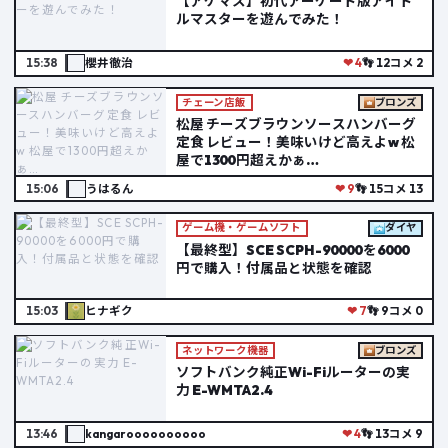
【アケマス】初代アーケード版アイド
ルマスターを遊んでみた！
15:38
櫻井徹治
❤ 4
👣 12
コメ 2
チェーン店飯
ブロンズ
松屋 チーズブラウンソースハンバーグ
定食 レビュー！美味いけど高えよw 松
屋で1300円超えかぁ…
15:06
うはるん
❤ 9
👣 15
コメ 13
ゲーム機・ゲームソフト
ダイヤ
【最終型】SCE SCPH-90000を6000
円で購入！付属品と状態を確認
15:03
ヒナギク
❤ 7
👣 9
コメ 0
ネットワーク機器
ブロンズ
ソフトバンク純正Wi-Fiルーターの実
力 E-WMTA2.4
13:46
kangaroooooooooo
❤ 4
👣 13
コメ 9