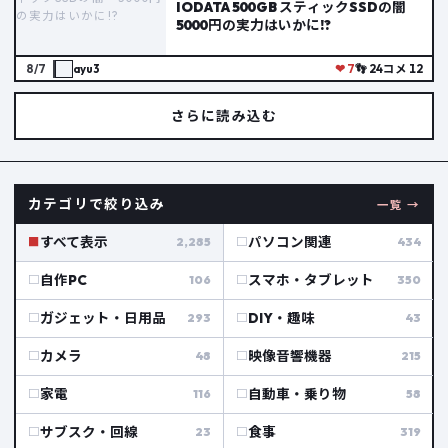
IODATA 500GB スティックSSDの闇
5000円の実力はいかに!?
8/7
ayu3
❤ 7
👣 24
コメ 12
さらに読み込む
カテゴリで絞り込み
一覧 →
すべて表示
パソコン関連
2,285
434
自作PC
スマホ・タブレット
106
350
ガジェット・日用品
DIY・趣味
293
43
カメラ
映像音響機器
48
215
家電
自動車・乗り物
116
58
サブスク・回線
食事
23
319