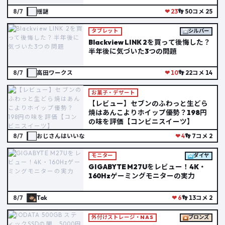
8/7
揺謎
❤ 23
👣 50
コメ 25
タブレット
シルバー
Blackview LINK 2を買って後悔した？
半年後に気づいた3つの問題
8/7
高田ワークス
❤ 10
👣 22
コメ 14
お菓子・デザート
【レビュー】セブンのふわっと生どら
焼はあんこよりホイップ優勢？198円
の味を評価【コンビニスイーツ】
8/7
おじさんはいいな
❤ 4
👣 7
コメ 2
モニター
ダイヤ
GIGABYTE M27Uをレビュー！4K・
160Hzゲーミングモニターの実力
8/7
Tak
❤ 6
👣 13
コメ 2
外付けストレージ・NAS
ブロンズ