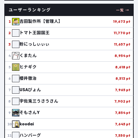
ユーザーランキング
一覧 →
吉田製作所【管理人】
1
19,673 pt
トマト王国国王
2
11,770 pt
粉にっしぃぃぃ
3
11,657 pt
くまたん
4
8,954 pt
ヒナギク
5
8,618 pt
櫻井徹治
6
8,513 pt
USAぴょん
7
7,965 pt
宇佐兎三うさうさん
8
7,902 pt
そもさんY
9
7,854 pt
koudai
10
7,645 pt
ハンバーグ
11
7,550 pt