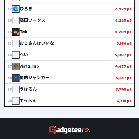
ひろき
12
6,929 pt
高田ワークス
13
6,263 pt
Tak
14
5,209 pt
おじさんはいいな
15
5,196 pt
へい
16
5,007 pt
vista_lab
17
4,477 pt
俺的ジャンカー
18
4,457 pt
うはるん
19
3,748 pt
てっぺん
20
3,715 pt