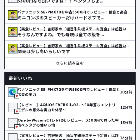
3300円なら良いですね！！ ペンタブちょ…
パナソニック SB-PMX70を中古5500円でレビュー！低音と高音の実力
ミニコンポのスピーカーだけハードオフで…
【実食レビュー】吉野家の「極旨牛鉄板ステーキ定食」は超旨い？硬い？臭い？味とコスパを検証します！
そうなんですよね。でも母親は全ての飯を…
【実食レビュー】吉野家の「極旨牛鉄板ステーキ定食」は超旨い？硬い？臭い？味とコスパを検証します！
関東は少し高いらしいです
さらに読み込む
最新いいね
パナソニック SB-PMX70を中古5500円でレビュー！低音と
10分前
高音の実力
【レビュー】AQUOS EVER SH-02J ～10年落ちエントリー
12分前
モデルの意外な実力を体感～
One by Wacom CTL-672をレビュー。3300円で買った中
13分前
古ペンタブの使い心地
【実食レビュー】吉野家の「極旨牛鉄板ステーキ定食」は超
16分前