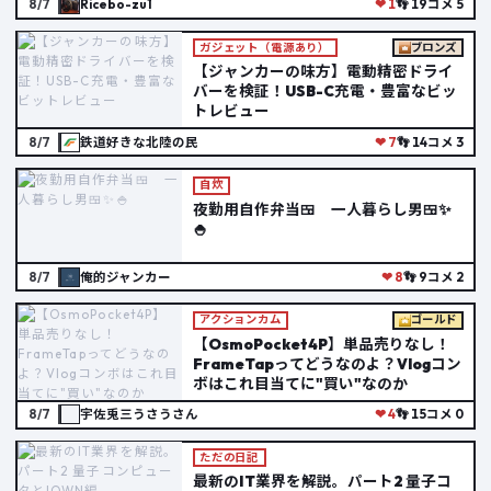
8/7
Ricebo-zu1
❤ 1
👣 19
コメ 5
ガジェット（電源あり）
ブロンズ
【ジャンカーの味方】電動精密ドライ
バーを検証！USB-C充電・豊富なビッ
トレビュー
8/7
鉄道好きな北陸の民
❤ 7
👣 14
コメ 3
自炊
夜勤用自作弁当🍱 一人暮らし男🍱✨
🍚
8/7
俺的ジャンカー
❤ 8
👣 9
コメ 2
アクションカム
ゴールド
【OsmoPocket4P】単品売りなし！
FrameTapってどうなのよ？Vlogコン
ボはこれ目当てに"買い"なのか
8/7
宇佐兎三うさうさん
❤ 4
👣 15
コメ 0
ただの日記
最新のIT業界を解説。パート2 量子コ