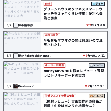
時計
ダイヤ
グリーンハウスのタフネススマートウ
ォッチを２ヶ月ぐらい使用！便利な機
能と弱点
8/7
姉小路玲弥
❤ 2
👣 9
コメ 0
ただの日記
今も昔もヤフオクの闇は奥深いので注
意されたし
8/7
暁ch / akatsuki channel.
❤ 9
👣 40
コメ 11
キーボード関連
シルバー
NuPhy Air75 HEを徹底レビュー！薄型
ラピトリキーボードの実力
8/7
Ricebo-zu1
❤ 2
👣 16
コメ 1
特典クエストの景品報告
ブロンズ
【開封レビュー】吉田製作所の鬱箱が
到着！中身は当たりか地獄か…？