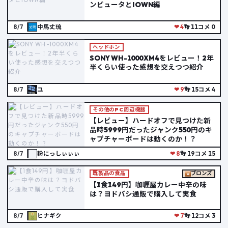
ンピュータとIOWN編
8/7
中馬丈琉
❤ 4
👣 11
コメ 0
ヘッドホン
SONY WH-1000XM4をレビュー！2年
半くらい使った感想を交えつつ紹介
8/7
ユ
❤ 9
👣 15
コメ 4
その他のPC周辺機器
【レビュー】ハードオフで見つけた新
品時5999円だったジャンク550円のキ
ャプチャーボードは動くのか！？
8/7
粉にっしぃぃぃ
❤ 8
👣 19
コメ 15
既製品の食品
ブロンズ
【1食149円】咖喱屋カレー中辛の味
は？ヨドバシ通販で購入して実食
8/7
ヒナギク
❤ 7
👣 12
コメ 3