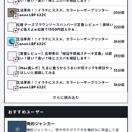
旨い？硬い？臭い？味とコスパを検証します！
生活革命！！イラチにススメ。カラーレーザープリンター
20分前
Canon LBP 622C
松屋 チーズブラウンソースハンバーグ定食 レビュー！美味い
22分前
けど高えよw 松屋で1300円超えかぁ…
生活革命！！イラチにススメ。カラーレーザープリンター
24分前
Canon LBP 622C
【実食レビュー】吉野家の「極旨牛鉄板ステーキ定食」は超
25分前
旨い？硬い？臭い？味とコスパを検証します！
【Mac食レポ】たまに食うからうまいが倍マックを終日やっ
31分前
てほしいと懇願してみる
生活革命！！イラチにススメ。カラーレーザープリンター
34分前
Canon LBP 622C
さらに読み込む
おすすめユーザー
俺的ジャンカー
俺的ジャンカー。 世の中のガラクタを俺好みに改造して走