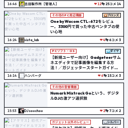
16:46
吉田製作所【管理人】
❤ 12
👣 25
コメ 14
その他のPC周辺機器
ブロンズ
One by Wacom CTL-672をレビュ
ー。3300円で買った中古ペンタブの使
い心地
16:24
vista_lab
❤ 4
👣 6
コメ 3
PCソフト・OS
ダイヤ
【新規ユーザー向け】Gadgeteerサム
ネエディタで記事画像を編集する方
法！／ガジェッタースタートガイド
#Gadgeteer #始め方 #ガジェット
16:14
ハンバーグ
❤ 6
👣 15
コメ 3
Gadgeteer スタートガイド #2
その他の音響機器
Numark Mixtrack Goという、デジタ
ルDJの激アツ選択肢
15:53
DJ souchou
❤ 2
👣 7
コメ 2
ガジェット以外のレビュー
シルバー