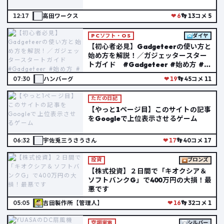
12:17
高田ワークス
❤ 6
👣 13
コメ 5
PCソフト・OS
ダイヤ
【初心者必見】Gadgeteerの使い方と
始め方を解説！／ガジェッタースター
トガイド #Gadgeteer #始め方 #ガ
ジェット Gadgeteer スタートガイ
07:30
ハンバーグ
❤ 19
👣 45
コメ 11
ド #1
ただの日記
【やっと1ページ目】このサイトの記事
をGoogleで上位表示させるゲーム
06:32
宇佐兎三うさうさん
❤ 17
👣 40
コメ 17
投資
ブロンズ
【株式投資】２日間で「キオクシア＆
ソフトバンクG」で400万円の大損！最
悪です
05:05
吉田製作所【管理人】
❤ 16
👣 32
コメ 1
空調家電
シルバー