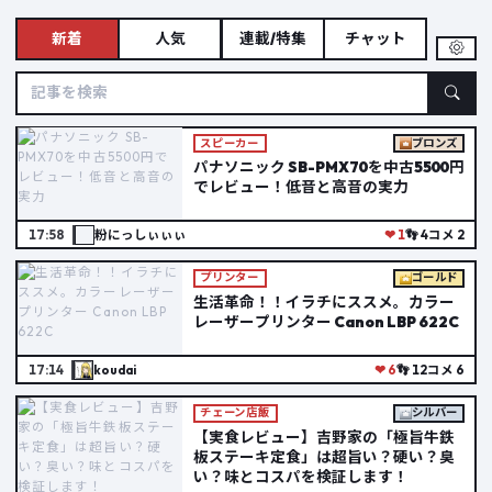
新着
人気
連載/特集
チャット
スピーカー
ブロンズ
パナソニック SB-PMX70を中古5500円
でレビュー！低音と高音の実力
17:58
粉にっしぃぃぃ
❤ 1
👣 4
コメ 2
プリンター
ゴールド
生活革命！！イラチにススメ。カラー
レーザープリンター Canon LBP 622C
17:14
koudai
❤ 6
👣 12
コメ 6
チェーン店飯
シルバー
【実食レビュー】吉野家の「極旨牛鉄
板ステーキ定食」は超旨い？硬い？臭
い？味とコスパを検証します！