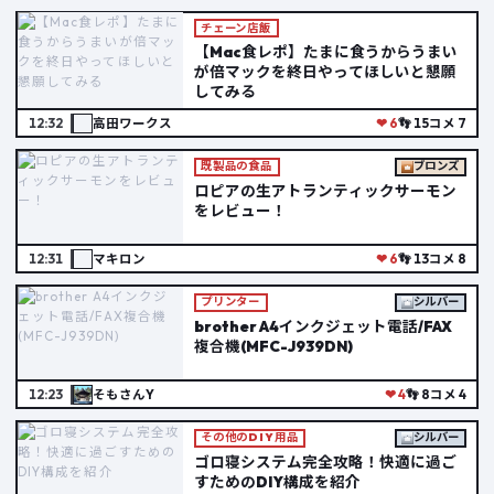
チェーン店飯
【Mac食レポ】たまに食うからうまい
が倍マックを終日やってほしいと懇願
してみる
12:32
高田ワークス
❤ 6
👣 15
コメ 7
既製品の食品
ブロンズ
ロピアの生アトランティックサーモン
をレビュー！
12:31
マキロン
❤ 6
👣 13
コメ 8
プリンター
シルバー
brother A4インクジェット電話/FAX
複合機(MFC-J939DN)
12:23
そもさんY
❤ 4
👣 8
コメ 4
その他のDIY用品
シルバー
ゴロ寝システム完全攻略！快適に過ご
すためのDIY構成を紹介